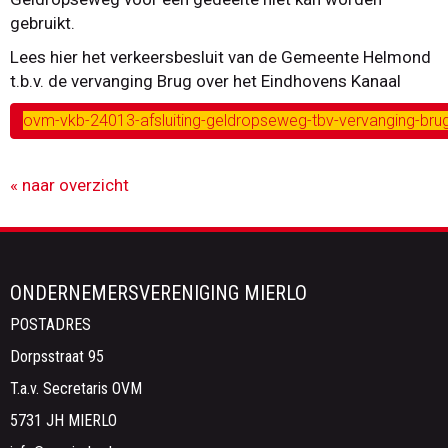
gebruikt.
Lees hier het verkeersbesluit van de Gemeente Helmond
t.b.v. de vervanging Brug over het Eindhovens Kanaal
ovm-vkb-24013-afsluiting-geldropseweg-tbv-vervanging-brug
« naar overzicht
ONDERNEMERSVERENIGING MIERLO
POSTADRES
Dorpsstraat 95
T.a.v. Secretaris OVM
5731 JH MIERLO