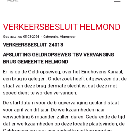
MENU:
Toggle
VERKEERSBESLUIT HELMOND
Geplaatst op 05-03-2024 - Categorie: Algemeen
VERKEERSBESLUIT 24013
AFSLUITING GELDROPSEWEG TBV VERVANGING
BRUG GEMEENTE HELMOND
Er is op de Geldropseweg, over het Eindhovens Kanaal,
een brug is gelegen. Onderzoek heeft uitgewezen dat de
staat van deze brug dermate slecht is, dat deze met
spoed dient te worden vervangen.
De startdatum voor de brugvervanging gepland staat
voor april van dit jaar. De werkzaamheden naar
verwachting 6 maanden zullen duren. Gedurende de tijd
dat er werkzaamheden op deze locatie plaatsvinden, de
Geldropseweg voor een gedeelte niet kan worden